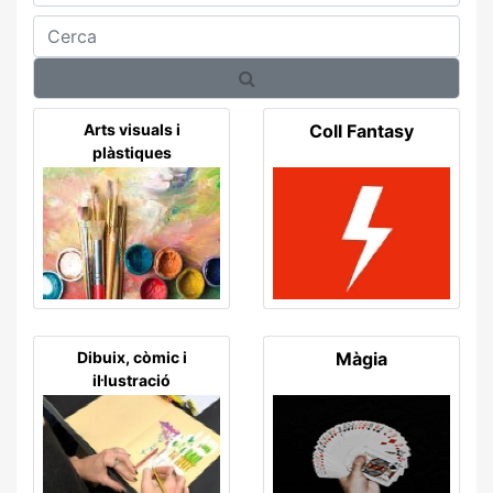
Cerca
Arts visuals i
Coll Fantasy
plàstiques
Dibuix, còmic i
Màgia
il·lustració