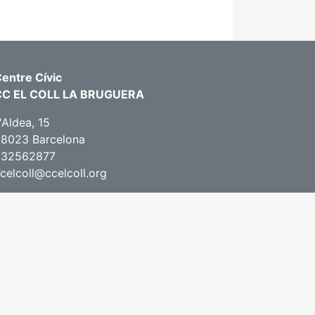
entre Cívic
CC EL COLL LA BRUGUERA
'Aldea, 15
8023 Barcelona
932562877
celcoll@ccelcoll.org