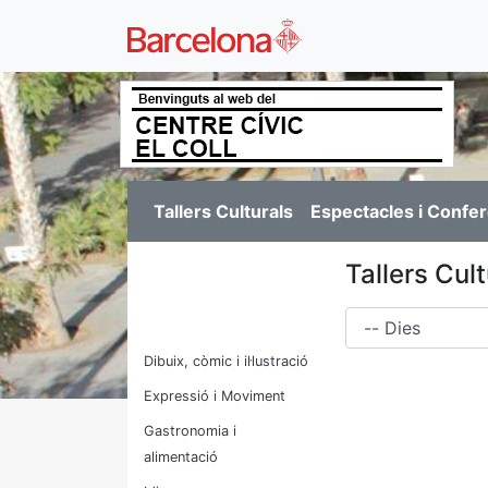
Tallers Culturals
Espectacles i Confe
Tallers Cul
Dies
Dibuix, còmic i il·lustració
Expressió i Moviment
Gastronomia i
alimentació