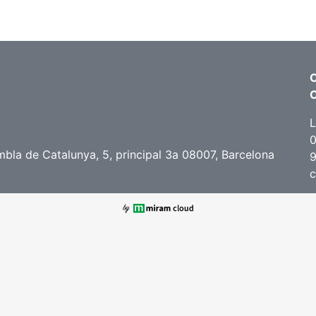
C
L
0
bla de Catalunya, 5, principal 3a 08007, Barcelona
c