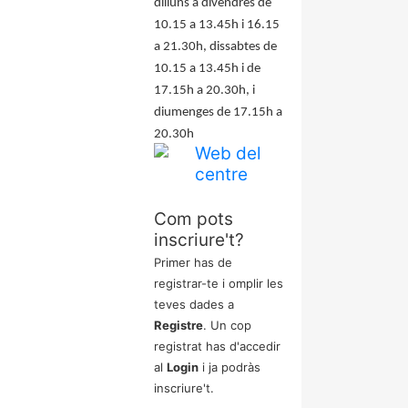
dilluns a divendres de
10.15 a 13.45h i 16.15
a 21.30h, dissabtes de
10.15 a 13.45h i de
17.15h a 20.30h, i
diumenges de 17.15h a
20.30h
Com pots
inscriure't?
Primer has de
registrar-te i omplir les
teves dades a
Registre
. Un cop
registrat has d'accedir
al
Login
i ja podràs
inscriure't.