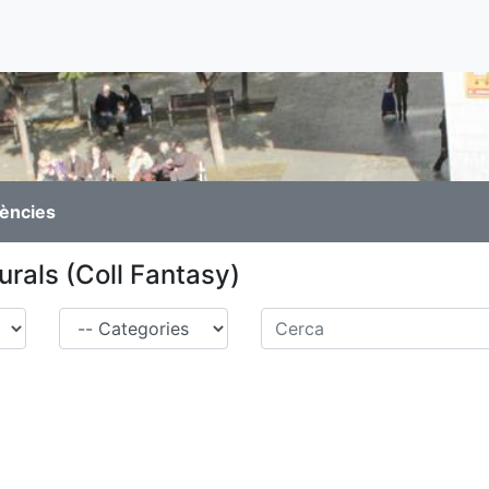
rències
turals (Coll Fantasy)
Família
Cerca