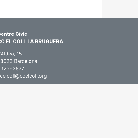
entre Cívic
CC EL COLL LA BRUGUERA
'Aldea, 15
8023 Barcelona
932562877
celcoll@ccelcoll.org