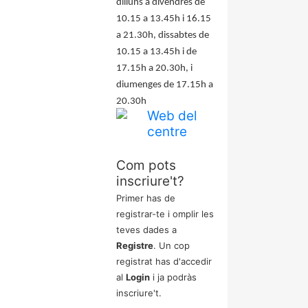
dilluns a divendres de
10.15 a 13.45h i 16.15
a 21.30h, dissabtes de
10.15 a 13.45h i de
17.15h a 20.30h, i
diumenges de 17.15h a
20.30h
Com pots
inscriure't?
Primer has de
registrar-te i omplir les
teves dades a
Registre
. Un cop
registrat has d'accedir
al
Login
i ja podràs
inscriure't.