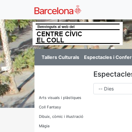
Tallers Culturals
Espectacles i Confe
Espectacles
Dies
Arts visuals i plàstiques
Coll Fantasy
Dibuix, còmic i il·lustració
Màgia