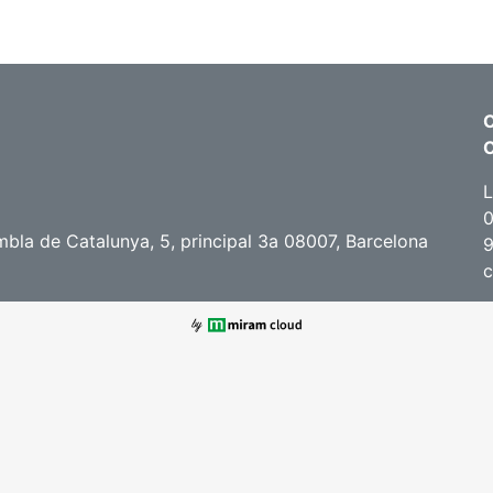
C
L
0
bla de Catalunya, 5, principal 3a 08007, Barcelona
c