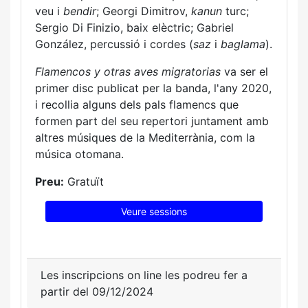
veu i
bendir
; Georgi Dimitrov,
kanun
turc;
Sergio Di Finizio, baix elèctric; Gabriel
González, percussió i cordes (
saz
i
baglama
).
Flamencos y otras aves migratorias
va ser el
primer disc publicat per la banda, l'any 2020,
i recollia alguns dels pals flamencs que
formen part del seu repertori juntament amb
altres músiques de la Mediterrània, com la
música otomana.
Preu:
Gratuït
Veure sessions
Les inscripcions on line les podreu fer a
partir del 09/12/2024